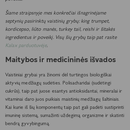
Šiame straipsnyje mes konkrečiai išnagrinėjame
septynių pasirinktų vaistinių grybų: king trumpet,
kordicepso, liūto manės, turkey tail, reishi ir šitakės
ingredientus ir poveikį. Visų šių grybų taip pat rasite
Kalax parduotuvėje
.
Maitybos ir medicininės išvados
Vaistiniai grybai yra žinomi dėl turtingos biologiškai
aktyvių medžiagų sudėties. Polisacharidai (sudėtingi
cukrūs), taip pat juose esantys antioksidantai, mineralai ir
vitaminai daro juos puikiais maistinių medžiagų šaltiniais.
Kai kurie iš šių komponentų taip pat gali padėti sustiprinti
imuninę sistemą, sumažinti uždegimą organizme ir skatinti
bendrą gyvybingumą.