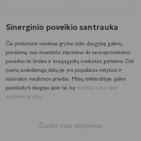
PASIRINKTI SAVYBES
PASIRINKTI SAVYBES
Sinerginio poveikio santrauka
Čia pristatomi vaistiniai grybai siūlo daugybę galimų
privalumų: nuo imuniteto stiprinimo iki neuroprotekcinio
poveikio iki širdies ir kraujagyslių sveikatos gerinimo. Dėl
įvairių sudedamųjų dalių jie yra populiarus mitybos ir
natūralios medicinos priedas. Mūsų tinklaraštyje galite
pasiskaityti daugiau apie tai, ką
mokslas sako apie
vaistinius grybus
.
Žiūrėti visus straipsnius