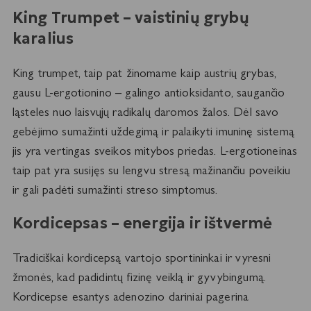
King Trumpet – vaistinių grybų
karalius
King trumpet, taip pat žinomame kaip austrių grybas,
gausu L-ergotionino – galingo antioksidanto, saugančio
ląsteles nuo laisvųjų radikalų daromos žalos. Dėl savo
gebėjimo sumažinti uždegimą ir palaikyti imuninę sistemą
jis yra vertingas sveikos mitybos priedas. L-ergotioneinas
taip pat yra susijęs su lengvu stresą mažinančiu poveikiu
ir gali padėti sumažinti streso simptomus.
Kordicepsas – energija ir ištvermė
Tradiciškai kordicepsą vartojo sportininkai ir vyresni
žmonės, kad padidintų fizinę veiklą ir gyvybingumą.
Kordicepse esantys adenozino dariniai pagerina