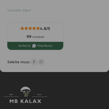
Susisiekti dabar
4.8/5
99
reviews
Verified by
WiserReview
Sekite mus: