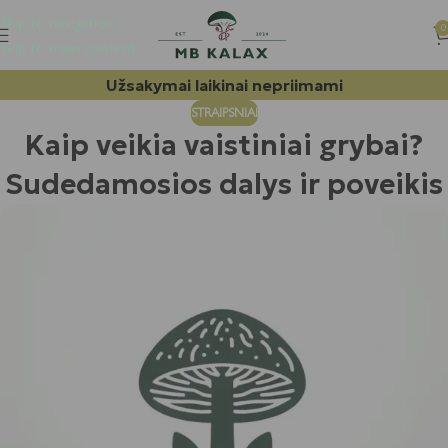
Skip to navigation
0
Skip to main content
Užsakymai laikinai nepriimami
STRAIPSNIAI
Kaip veikia vaistiniai grybai?
Sudedamosios dalys ir poveikis