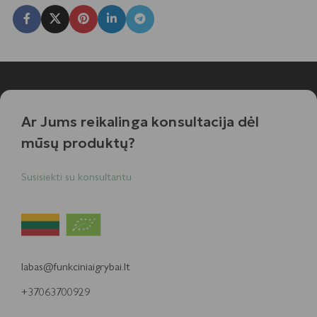
Ar Jums reikalinga konsultacija dėl
mūsų produktų?
Susisiekti su konsultantu
labas@funkciniaigrybai.lt
+37063700929