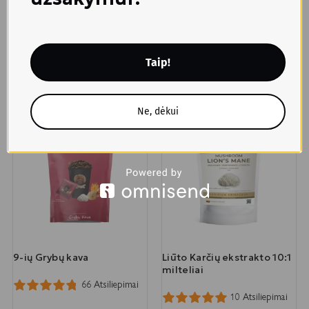
Be populiaraus naudojimo virtuvėje, šitakas yra žinomas
dėl savo sveikatą stiprinančių savybių. Jame yra lentinano,
beta gliukano, kuris stiprina imuninę sistemą ir gali
Taip!
pagerinti cholesterolio kiekį.
Ne, dėkui
-38%
-44%
IŠPARDUOTA
IŠPARDUOTA
TOP
TOP
9-ių Grybų kava
Liūto Karčių ekstrakto 10:1
milteliai
66 Atsiliepimai
10 Atsiliepimai