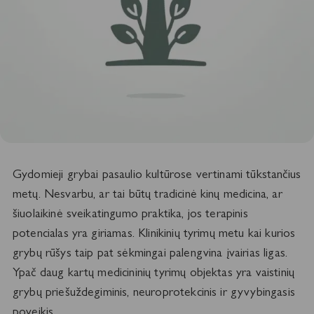
Gydomieji grybai pasaulio kultūrose vertinami tūkstančius
metų. Nesvarbu, ar tai būtų tradicinė kinų medicina, ar
šiuolaikinė sveikatingumo praktika, jos terapinis
potencialas yra giriamas. Klinikinių tyrimų metu kai kurios
grybų rūšys taip pat sėkmingai palengvina įvairias ligas.
Ypač daug kartų medicininių tyrimų objektas yra vaistinių
grybų priešuždegiminis, neuroprotekcinis ir gyvybingasis
poveikis.