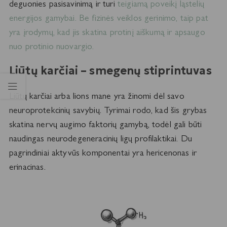
deguonies pasisavinimą ir turi
teigiamą poveikį ląstelių
energijos gamybai. Be fizinės veiklos gerinimo, taip pat
yra įrodymų, kad jis skatina protinį aiškumą ir apsaugo
nuo protinio nuovargio.
Liūtų karčiai – smegenų stiprintuvas
Liūtų karčiai arba lions mane yra žinomi dėl savo
neuroprotekcinių savybių. Tyrimai rodo, kad šis grybas
skatina nervų augimo faktorių gamybą, todėl gali būti
naudingas neurodegeneracinių ligų profilaktikai. Du
pagrindiniai aktyvūs komponentai yra hericenonas ir
erinacinas.