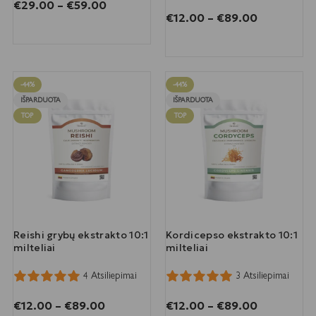
€
29.00
–
€
59.00
€
12.00
–
€
89.00
PASIRINKTI SAVYBES
PASIRINKTI SAVYBES
-44%
-44%
IŠPARDUOTA
IŠPARDUOTA
TOP
TOP
Reishi grybų ekstrakto 10:1
Kordicepso ekstrakto 10:1
milteliai
milteliai
4 Atsiliepimai
3 Atsiliepimai
€
12.00
–
€
89.00
€
12.00
–
€
89.00