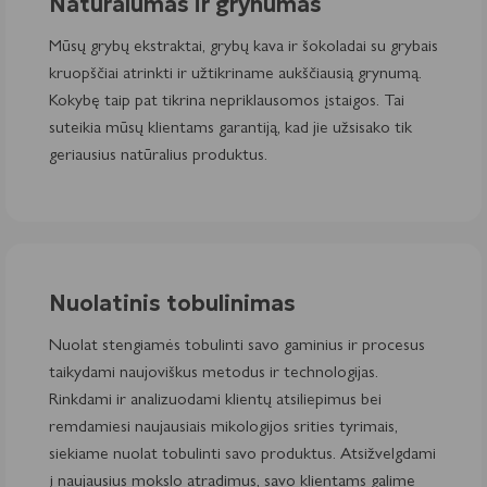
Natūralumas ir grynumas
Mūsų grybų ekstraktai, grybų kava ir šokoladai su grybais
kruopščiai atrinkti ir užtikriname aukščiausią grynumą.
Kokybę taip pat tikrina nepriklausomos įstaigos. Tai
suteikia mūsų klientams garantiją, kad jie užsisako tik
geriausius natūralius produktus.
Nuolatinis tobulinimas
Nuolat stengiamės tobulinti savo gaminius ir procesus
taikydami naujoviškus metodus ir technologijas.
Rinkdami ir analizuodami klientų atsiliepimus bei
remdamiesi naujausiais mikologijos srities tyrimais,
siekiame nuolat tobulinti savo produktus. Atsižvelgdami
į naujausius mokslo atradimus, savo klientams galime