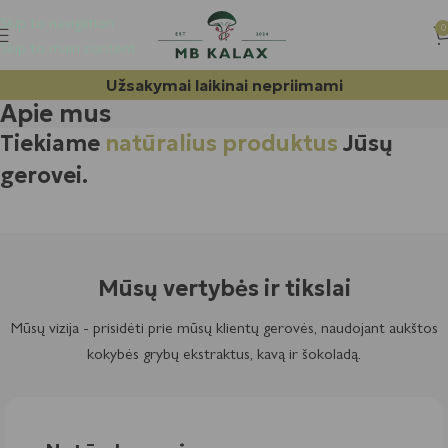
Skip to navigation
0
Skip to main content
Užsakymai laikinai nepriimami
Apie mus
Tiekiame
natūralius produktus
Jūsų
gerovei.
Mūsų vertybės ir tikslai
Mūsų vizija - prisidėti prie mūsų klientų gerovės, naudojant aukštos
kokybės grybų ekstraktus, kavą ir šokoladą.