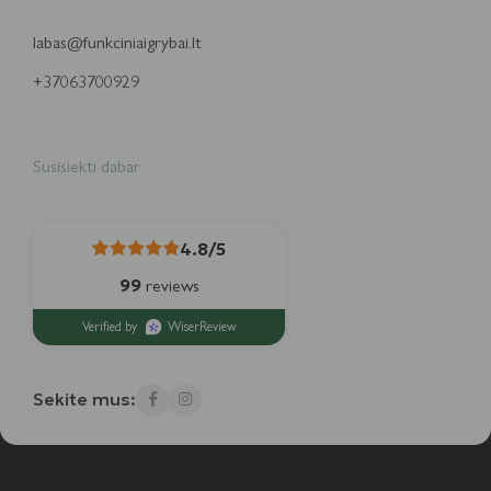
labas@funkciniaigrybai.lt
+37063700929
Susisiekti dabar
4.8/5
99
reviews
Verified by
WiserReview
Sekite mus: