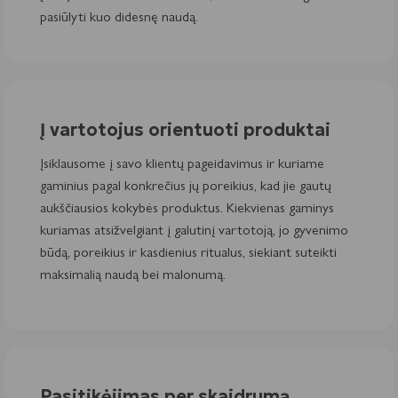
pasiūlyti kuo didesnę naudą.
Į vartotojus orientuoti produktai
Įsiklausome į savo klientų pageidavimus ir kuriame
gaminius pagal konkrečius jų poreikius, kad jie gautų
aukščiausios kokybės produktus. Kiekvienas gaminys
kuriamas atsižvelgiant į galutinį vartotoją, jo gyvenimo
būdą, poreikius ir kasdienius ritualus, siekiant suteikti
maksimalią naudą bei malonumą.
Pasitikėjimas per skaidrumą