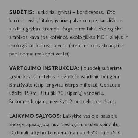
SUDĖTIS:
Funkciniai grybai – kordicepsas, liūto
karčiai, reishi, šitakė, įvairiaspalvė kempė, karališkasis
austrių grybas, tremela, čaga ir maitakė. Ekologiška
arabikos kava (be kofeino), ekologiškas MCT aliejus ir
ekologiškas kokosų pienas (kreminei konsistencijai ir
papildomai maistinei vertei).
VARTOJIMO INSTRUKCIJA:
Į puodelį suberkite
grybų kavos miltelius ir užpilkite vandeniu bei gerai
išmaišykite (taip lengviau ištirps milteliai). Geriausia
užpilti 150ml. šiltu (iki 70 laipsnių) vandeniu.
Rekomenduojama neviršyti 2 puodelių per dieną.
LAIKYMO SĄLYGOS:
Laikykite vėsioje, sausoje
vietoje, apsaugotą nuo tiesioginių saulės spindulių.
Optimali laikymo temperatūra nuo +5°C iki +25°C.