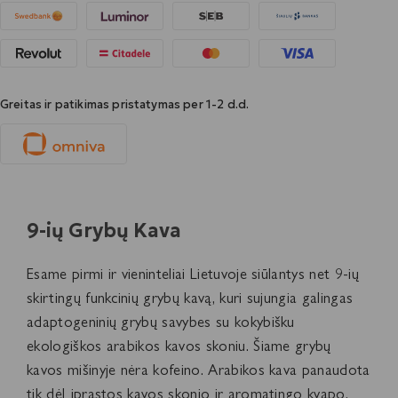
Greitas ir patikimas pristatymas per 1-2 d.d.
9-ių Grybų Kava
Esame pirmi ir vieninteliai Lietuvoje siūlantys net 9-ių
skirtingų funkcinių grybų kavą, kuri sujungia galingas
adaptogeninių grybų savybes su kokybišku
ekologiškos arabikos kavos skoniu. Šiame grybų
kavos mišinyje nėra kofeino. Arabikos kava panaudota
tik dėl įprastos kavos skonio ir aromatingo kvapo.