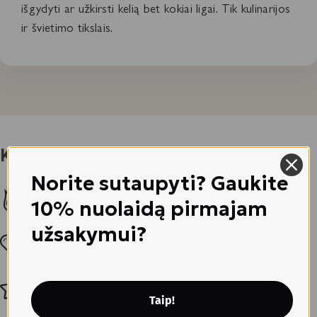
išgydyti ar užkirsti kelią bet kokiai ligai. Tik kulinarijos
ir švietimo tikslais.
Klientų
patirtys
Norite sutaupyti? Gaukite
Poveikį jaučia po pirmojo bandymo
10% nuolaidą pirmajam
užsakymui?
9 iš 10 perka pakartotinai
9 iš 10 rekomenduoja kitiems
Taip!