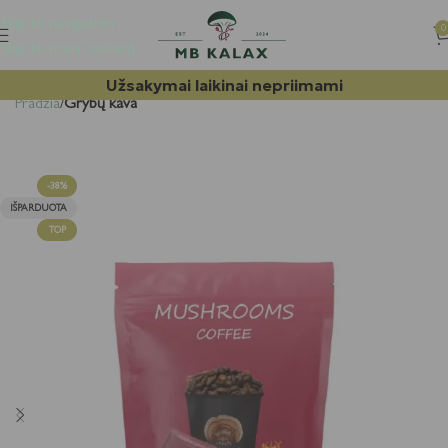
Skip to navigation
0
Skip to main content
Užsakymai laikinai nepriimami
Pradžia
Grybų kava
-38%
IŠPARDUOTA
TOP