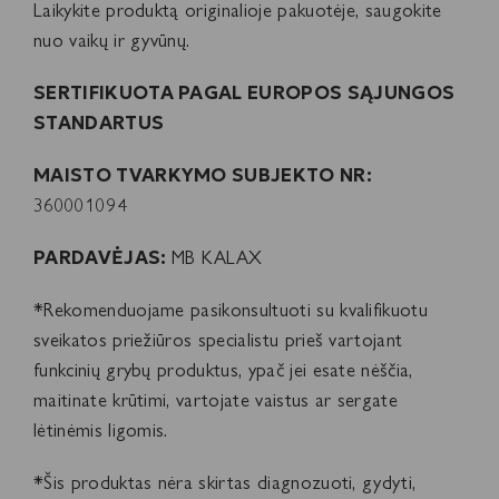
Laikykite produktą originalioje pakuotėje, saugokite
nuo vaikų ir gyvūnų.
SERTIFIKUOTA PAGAL EUROPOS SĄJUNGOS
STANDARTUS
MAISTO TVARKYMO SUBJEKTO NR:
360001094
PARDAVĖJAS:
MB KALAX
*Rekomenduojame pasikonsultuoti su kvalifikuotu
sveikatos priežiūros specialistu prieš vartojant
funkcinių grybų produktus, ypač jei esate nėščia,
maitinate krūtimi, vartojate vaistus ar sergate
lėtinėmis ligomis.
*Šis produktas nėra skirtas diagnozuoti, gydyti,