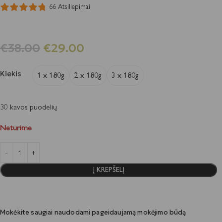
66 Atsiliepimai
€
38.00
€
29.00
Kiekis
1 x 180g
2 x 180g
3 x 180g
30 kavos puodelių
Neturime
Į KREPŠELĮ
Mokėkite saugiai naudodami pageidaujamą mokėjimo būdą