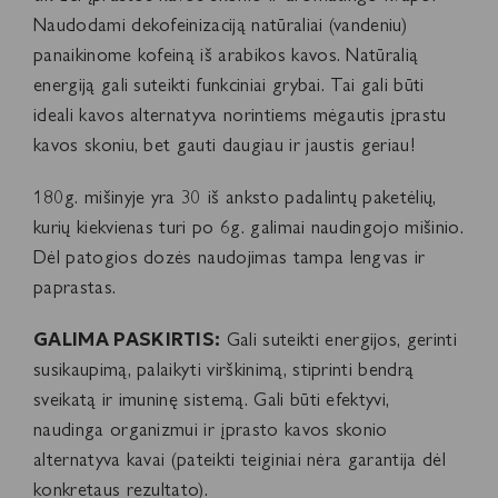
Naudodami dekofeinizaciją natūraliai (vandeniu)
panaikinome kofeiną iš arabikos kavos. Natūralią
energiją gali suteikti funkciniai grybai. Tai gali būti
ideali kavos alternatyva norintiems mėgautis įprastu
kavos skoniu, bet gauti daugiau ir jaustis geriau!
180g. mišinyje yra 30 iš anksto padalintų paketėlių,
kurių kiekvienas turi po 6g. galimai naudingojo mišinio.
Dėl patogios dozės naudojimas tampa lengvas ir
paprastas.
GALIMA PASKIRTIS:
Gali suteikti energijos, gerinti
susikaupimą, palaikyti virškinimą, stiprinti bendrą
sveikatą ir imuninę sistemą. Gali būti efektyvi,
naudinga organizmui ir įprasto kavos skonio
alternatyva kavai (pateikti teiginiai nėra garantija dėl
konkretaus rezultato).