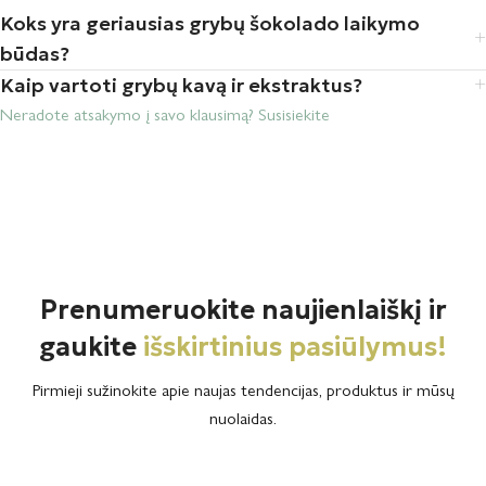
Koks yra geriausias grybų šokolado laikymo
būdas?
Kaip vartoti grybų kavą ir ekstraktus?
Neradote atsakymo į savo klausimą? Susisiekite
Pirkėjų atsiliepimai
Prenumeruokite naujienlaiškį ir
gaukite
išskirtinius pasiūlymus!
Juodasis šokoladas su grybu “Lion’s mane”
Inesa B.
Pirmieji sužinokite apie naujas tendencijas, produktus ir mūsų
Rating: 3/5
nuolaidas.
Jaučiasi savotiškas poskonis
Jaučiasi savotiškas poskonis,man nelabai patiko, vieno nevalgiau,bet užs