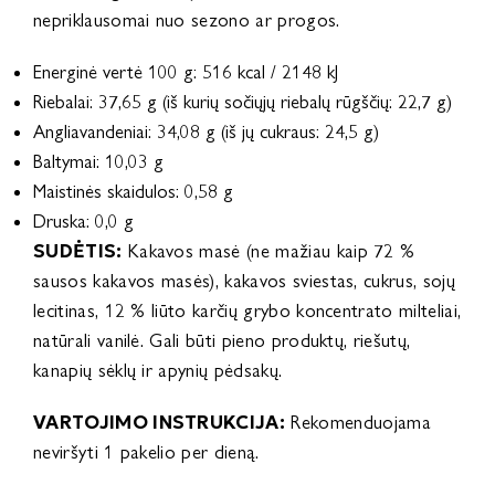
nepriklausomai nuo sezono ar progos.
Energinė vertė 100 g: 516 kcal / 2148 kJ
Riebalai: 37,65 g (iš kurių sočiųjų riebalų rūgščių: 22,7 g)
Angliavandeniai: 34,08 g (iš jų cukraus: 24,5 g)
Baltymai: 10,03 g
Maistinės skaidulos: 0,58 g
Druska: 0,0 g
SUDĖTIS:
Kakavos masė (ne mažiau kaip 72 %
sausos kakavos masės), kakavos sviestas, cukrus, sojų
lecitinas, 12 % liūto karčių grybo koncentrato milteliai,
natūrali vanilė. Gali būti pieno produktų, riešutų,
kanapių sėklų ir apynių pėdsakų.
VARTOJIMO INSTRUKCIJA:
Rekomenduojama
neviršyti 1 pakelio per dieną.