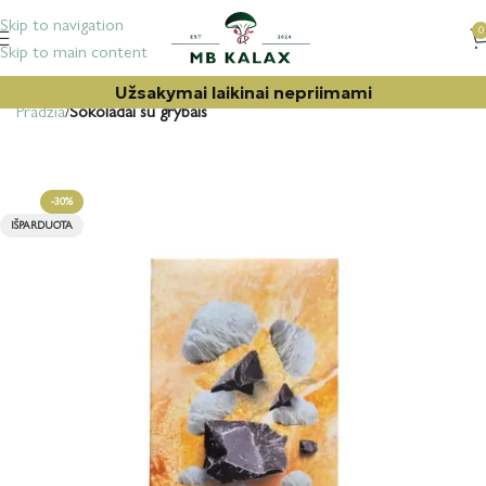
Skip to navigation
0
Skip to main content
Užsakymai laikinai nepriimami
Pradžia
Šokoladai su grybais
-30%
IŠPARDUOTA