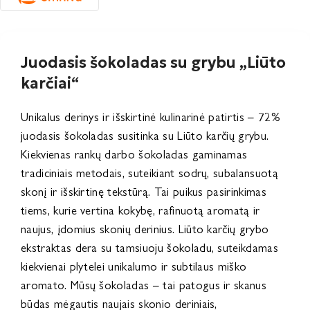
Juodasis šokoladas su grybu „Liūto
karčiai“
Unikalus derinys ir išskirtinė kulinarinė patirtis – 72%
juodasis šokoladas susitinka su Liūto karčių grybu.
Kiekvienas rankų darbo šokoladas gaminamas
tradiciniais metodais, suteikiant sodrų, subalansuotą
skonį ir išskirtinę tekstūrą. Tai puikus pasirinkimas
tiems, kurie vertina kokybę, rafinuotą aromatą ir
naujus, įdomius skonių derinius. Liūto karčių grybo
ekstraktas dera su tamsiuoju šokoladu, suteikdamas
kiekvienai plytelei unikalumo ir subtilaus miško
aromato. Mūsų šokoladas – tai patogus ir skanus
būdas mėgautis naujais skonio deriniais,