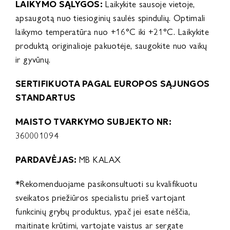
LAIKYMO SĄLYGOS:
Laikykite sausoje vietoje,
apsaugotą nuo tiesioginių saulės spindulių. Optimali
laikymo temperatūra nuo +16°C iki +21°C. Laikykite
produktą originalioje pakuotėje, saugokite nuo vaikų
ir gyvūnų.
SERTIFIKUOTA PAGAL EUROPOS SĄJUNGOS
STANDARTUS
MAISTO TVARKYMO SUBJEKTO NR:
360001094
PARDAVĖJAS:
MB KALAX
*Rekomenduojame pasikonsultuoti su kvalifikuotu
sveikatos priežiūros specialistu prieš vartojant
funkcinių grybų produktus, ypač jei esate nėščia,
maitinate krūtimi, vartojate vaistus ar sergate