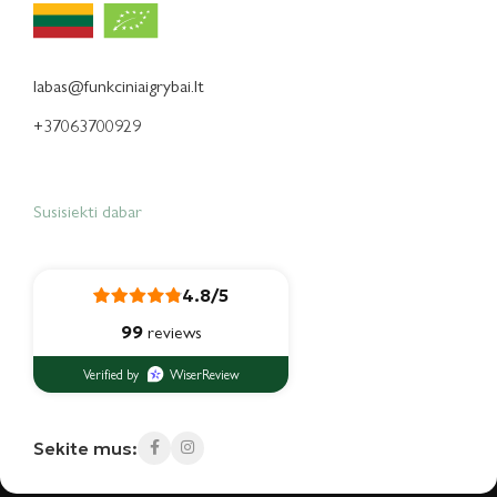
labas@funkciniaigrybai.lt
+37063700929
Susisiekti dabar
4.8/5
99
reviews
Verified by
WiserReview
Sekite mus: