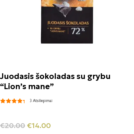
Juodasis šokoladas su grybu
“Lion’s mane”
3 Atsiliepimai
€
20.00
€
14.00