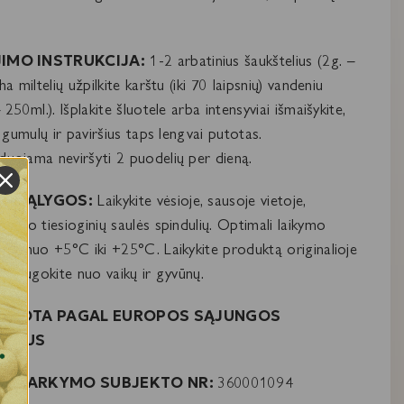
IMO INSTRUKCIJA:
1-2 arbatinius šaukštelius (2g. –
a miltelių užpilkite karštu (iki 70 laipsnių) vandeniu
 250ml.). Išplakite šluotele arba intensyviai išmaišykite,
s gumulų ir paviršius taps lengvai putotas.
uojama neviršyti 2 puodelių per dieną.
O SĄLYGOS:
Laikykite vėsioje, sausoje vietoje,
 nuo tiesioginių saulės spindulių. Optimali laikymo
ra nuo +5°C iki +25°C. Laikykite produktą originalioje
, saugokite nuo vaikų ir gyvūnų.
IKUOTA PAGAL EUROPOS SĄJUNGOS
ARTUS
 TVARKYMO SUBJEKTO NR:
360001094