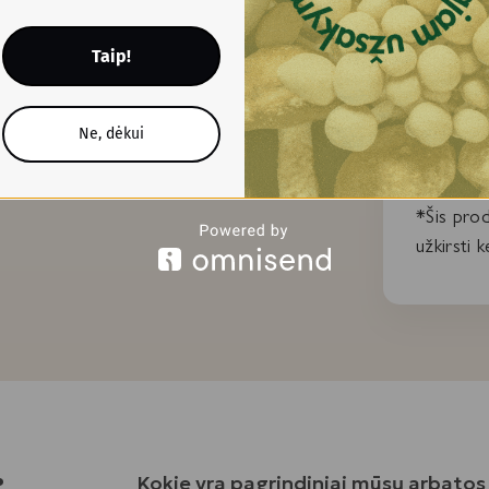
PARDA
Taip!
*Rekomen
priežiūro
Ne, dėkui
esate nėš
lėtinėmis
*Šis prod
užkirsti k
Kokie yra pagrindiniai mūsų arbatos