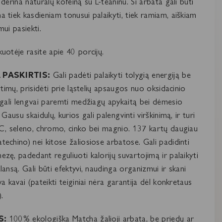
 derina natūralų kofeiną su L-teaninu. Ši arbata gali būti
 tiek kasdieniam tonusui palaikyti, tiek ramiam, aiškiam
mui pasiekti.
uotėje rasite apie 40 porcijų.
 PASKIRTIS:
Gali padėti palaikyti tolygią energiją be
ritimų, prisidėti prie ląstelių apsaugos nuo oksidacinio
 gali lengvai paremti medžiagų apykaitą bei dėmesio
 Gausu skaidulų, kurios gali palengvinti virškinimą, ir turi
C, seleno, chromo, cinko bei magnio. 137 kartų daugiau
echino) nei kitose žaliosiose arbatose. Gali padidinti
zę, padedant reguliuoti kalorijų suvartojimą ir palaikyti
lansą. Gali būti efektyvi, naudinga organizmui ir skani
va kavai (pateikti teiginiai nėra garantija dėl konkretaus
.
S:
100% ekologiška Matcha žalioji arbata, be priedų ar