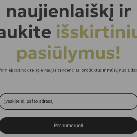
naujienlaiškį ir
aukite
išskirtini
nergija visai dienai garantuota Galiu drąsiai rekomenduoti kitiems ! Ač
pasiūlymus!
Pirmieji sužinokite apie naujas tendencijas, produktus ir mūsų nuolaidas
Prenumeruoti