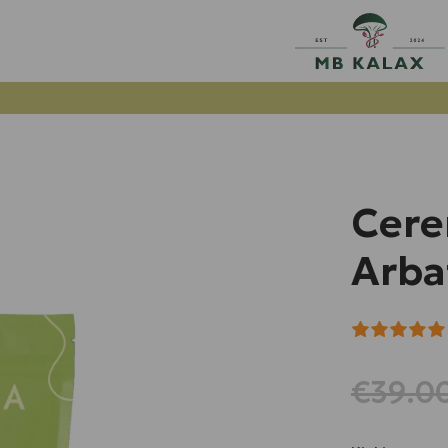
Cere
Arba
€
39.0