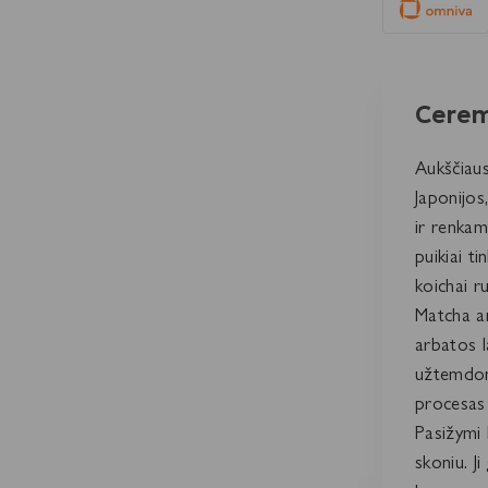
Cerem
Aukščiaus
Japonijos
ir renkam
puikiai t
koichai r
Matcha ar
arbatos l
užtemdomi
procesas 
Pasižymi 
skoniu. Ji