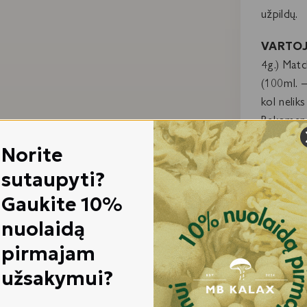
užpildų.
VARTOJ
4g.) Match
(100ml. –
kol nelik
Rekomend
Norite
LAIKYM
apsaugotą
sutaupyti?
temperatū
Gaukite 10%
pakuotėje
nuolaidą
SERTIF
pirmajam
STAND
užsakymui?
MAISTO