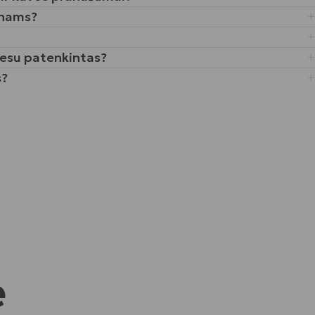
anams?
 nesu patenkintas?
s?
e