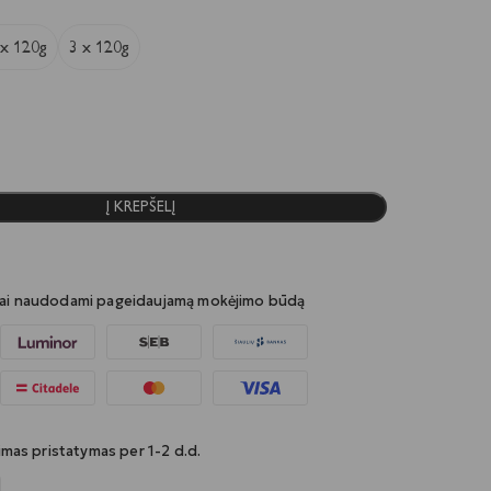
 x 120g
3 x 120g
Į KREPŠELĮ
iai naudodami pageidaujamą mokėjimo būdą
kimas pristatymas per 1-2 d.d.