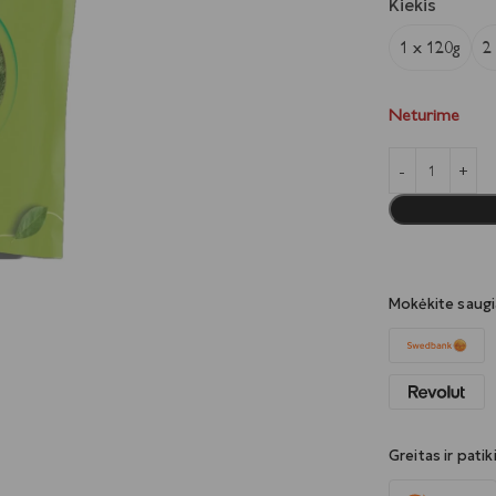
Kiekis
1 x 120g
2
Neturime
Mokėkite saug
Greitas ir pati