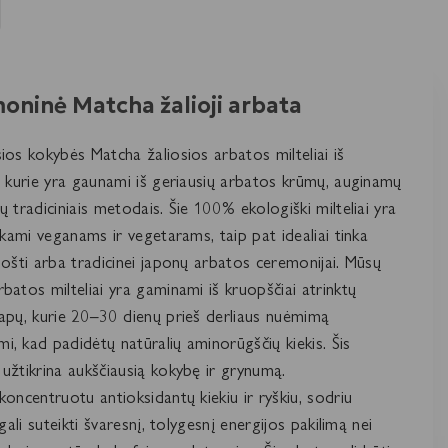
oninė Matcha žalioji arbata
ios kokybės Matcha žaliosios arbatos milteliai iš
, kurie yra gaunami iš geriausių arbatos krūmų, auginamų
ų tradiciniais metodais. Šie 100% ekologiški milteliai yra
inkami veganams ir vegetarams, taip pat idealiai tinka
uošti arba tradicinei japonų arbatos ceremonijai. Mūsų
batos milteliai yra gaminami iš kruopščiai atrinktų
apų, kurie 20–30 dienų prieš derliaus nuėmimą
, kad padidėtų natūralių aminorūgščių kiekis. Šis
užtikrina aukščiausią kokybę ir grynumą.
koncentruotu antioksidantų kiekiu ir ryškiu, sodriu
 gali suteikti švaresnį, tolygesnį energijos pakilimą nei