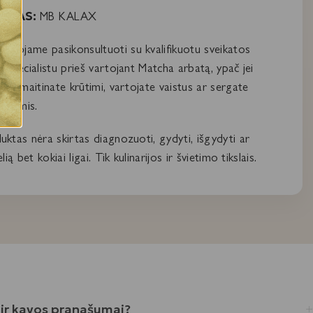
VĖJAS:
MB KALAX
duojame pasikonsultuoti su kvalifikuotu sveikatos
s specialistu prieš vartojant Matcha arbatą, ypač jei
čia, maitinate krūtimi, vartojate vaistus ar sergate
 ligomis.
uktas nėra skirtas diagnozuoti, gydyti, išgydyti ar
elią bet kokiai ligai. Tik kulinarijos ir švietimo tikslais.
 ir kavos pranašumai?