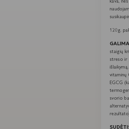
kava, nes
naudojama
susikaupi
120g. pak
GALIMA
staigių k
streso ir
išlaikymą.
vitaminų 
EGCG (kat
termogene
svorio ba
alternaty
rezultato)
SUDĖTI