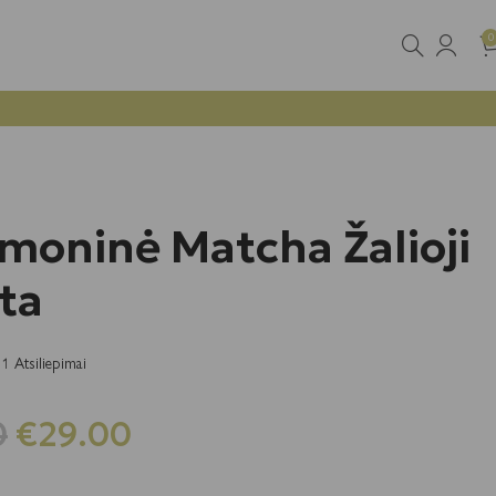
0
moninė Matcha Žalioji
ta
1 Atsiliepimai
0
€
29.00