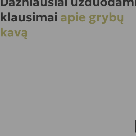
Dažniausiai užduodam
klausimai
apie grybų
kavą
Pirkėjų atsiliepimai
matcha zalioji arbata